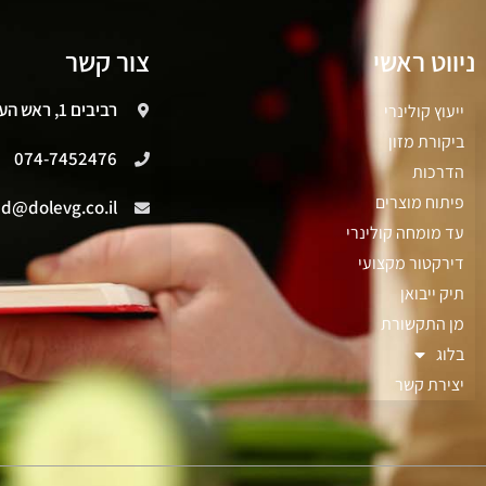
ניווט ראשי
צור קשר
רביבים 1, ראש העין
ייעוץ קולינרי
ביקורת מזון
074-7452476
הדרכות
פיתוח מוצרים
ad@dolevg.co.il
עד מומחה קולינרי
דירקטור מקצועי
תיק ייבואן
מן התקשורת
בלוג
יצירת קשר