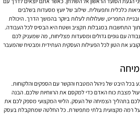
י הגעת הסועד הראשון אל השולחן. כאשר אתם יוצאים לדרך עם
מציאות כלכלית ותפעולית. שילוב של יועץ מסעדות בשלבים
בניית התפריט, שעלולות לעלות ביוקר בהמשך הדרך. היכולת
, תוך התחשבות במגבלות תקציב ושטח היא הבסיס לכל העבודה.
בודה עם גופים גדולים ומסעדות מצליחות, מה שמעניק לכם
שוני קובע את הטון לכל הפעילות העסקית העתידית ומבטיח שהמעבר
מיחה
גע בכל היבט של ניהול המטבח והקשר עם הספקים והלקוחות.
יעול מצבת כוח האדם כדי למקסם את הרווחיות שלכם. הבנה
 לכם בתהליך הצמיחה של העסק. הליווי המקצועי מספק לכם את
 על רמה מקצועית בלתי מתפשרת. כל החלטה שמתקבלת בעסק