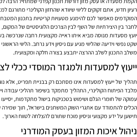
הקמת מסעדה או עסק מזון דורשת תכנון קפדני שמתחיל הרבה לפנ
רעיון חדש, אתם זקוקים לליווי שיוודא שהחזון הקולינרי מתורגם ל
המוקדמים מאפשר לכם להימנע מטעויות קריטיות בתכנון המטבח ו
לחבר בין היצירתיות של השף לבין הצרכים הלוגיסטיים של המקום
יועץ מסעדות מנוסה מביא איתו ראייה מקצועית רחבה שנרכשה בע
שקט נפשי וידיעה שהליווי מגיע עם ניסיון וידע נרחב. הליווי הרא
משלב התכנון לשלב ההרצה יתבצע בצורה חלקה ומקצועית.
ייעוץ למסעדות ולמגזר המוסדי ככלי לצ
תהליך של ייעוץ למסעדות אינו מסתכם רק בבניית תפריט, אלא נו
מלבד הפיתוח הקולינרי, התהליך מתמקד בשיפור תהליכי עבודה וי
עמוקה של חומרי הגלם ושימוש בטכניקות בישול מתקדמות, יסייעו
הכלים להתמודד עם אתגרי השוק המשתנים בישראל, תוך שמירה
תישען על ידע מקצועי וניסיון מוכח שתורם להצלחה לטווח הארוך.
ניהול איכות המזון בעסק המודרני