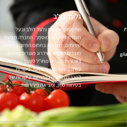
גלעד דולב
שף מחקר ופיתוח גלעד דולב ובעל
תעודת דירקטור מוסמך. החברה מציעה
שירותים, לחברות בתחום המזון, בפיתוח
מוצרים חדשים ושידרוג מוצרים קיימים.
gil
באיזרוח מוצרים מחו"ל לטעם המקומי.
עזרה בשינוי סוגי כשרויות. ביקורות
למכרזים ועזרה בהכנתם. ביקורות של
בטיחות מזון, ומציאת פיתרונות.