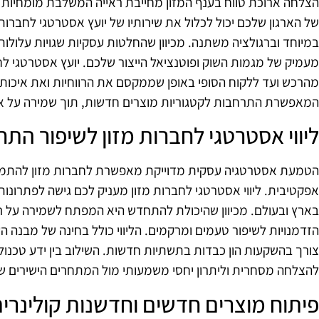
הצלחה ארוכת טווח בענף המזון מחייבת ראייה המשלבת מומחיות קול
של הארגון שלכם יכול לכלול את שירותיו של יועץ אסטרטגי לחברות
במיוחד וברגולציה משתנה. מכיוון שהחלטות עסקיות שגויות עלולות
מעמיק של מגמות השוק ופוטנציאל הייצור שלכם. יועץ אסטרטגי לחב
מהרכש ועד ללקוח הסופי באופן שממקסם את הרווחיות ואת איכות 
המאפשרת התרחבות לקטגוריות מוצרים חדשות, תוך שמירה על איכו
ליווי אסטרטגי לחברות מזון לשיפור התח
הטמעת אסטרטגיה עסקית מדוייקת מאפשרת לחברות מזון להתמודד 
אפקטיבית. ליווי אסטרטגי לחברות מזון מעניק לכם גישה לפתרונו
בארץ ובעולם. מכיוון שהיכולת להתחדש היא המפתח לשמירה על רלוו
הזדמנויות לשיפור טעמים ומרקמים. הליווי כולל בחינה של מבנה 
צורך בהשקעות הון כבדות בתשתיות חדשות. השילוב בין ידע טכנול
להצלחה מסחרית וליתרון יחסי משמעותי מול המתחרים הישירים ש
פיתוח מוצרים חדשים וחדשנות קולינרית