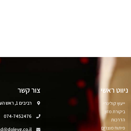
ניווט ראשי
צור קשר
רביבים 1, ראש העין
ייעוץ קולינרי
ביקורת מזון
074-7452476
הדרכות
פיתוח מוצרים
ad@dolevg.co.il