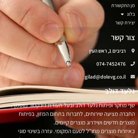
מן התקשורת
בלוג
יצירת קשר
צור קשר
רביבים 1, ראש העין
074-7452476
gilad@dolevg.co.il
גלעד דולב
שף מחקר ופיתוח גלעד דולב ובעל תעודת דירקטור מוסמך.
החברה מציעה שירותים, לחברות בתחום המזון, בפיתוח
מוצרים חדשים ושידרוג מוצרים קיימים.
באיזרוח מוצרים מחו"ל לטעם המקומי. עזרה בשינוי סוגי